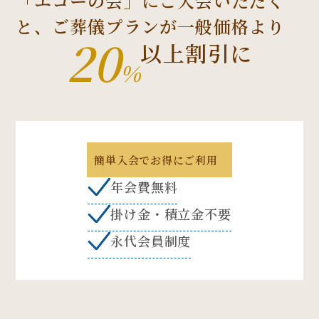
「エコーの会」にご入会いただく
と、
ご葬儀プランが一般価格より
20
以上割引に
%
簡単入会でお得にご利用
年会費無料
掛け金・積立金不要
永代会員制度