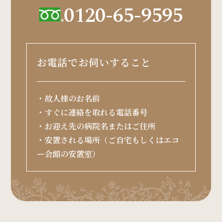
ため（本人確認を行うことを含む） ・ユーザー
0120-65-9595
が利用中のサービスの新機能，更新情報，キャ
ンペーン等及び当社が提供する他のサービスの
案内のメールを送付するため ・メンテナンス，
重要なお知らせなど必要に応じたご連絡のため
お電話でお伺いすること
・利用規約に違反したユーザーや，不正・不当
な目的でサービスを利用しようとするユーザー
の特定をし，ご利用をお断りするため ・ユーザ
・故人様のお名前
ーにご自身の登録情報の閲覧や変更，削除，ご
・すぐに連絡を取れる電話番号
利用状況の閲覧を行っていただくため ・有料サ
・お迎え先の病院名またはご住所
ービスにおいて，ユーザーに利用料金を請求す
・安置される場所（ご自宅もしくはエコ
るため ・上記の利用目的に付随する目的
ー会館の安置室）
第4条（利用目的の変更）
当社は，利用目的が変更前と関連性を有すると
合理的に認められる場合に限り，個人情報の利
用目的を変更するものとします。 利用目的の変
更を行った場合には，変更後の目的について，