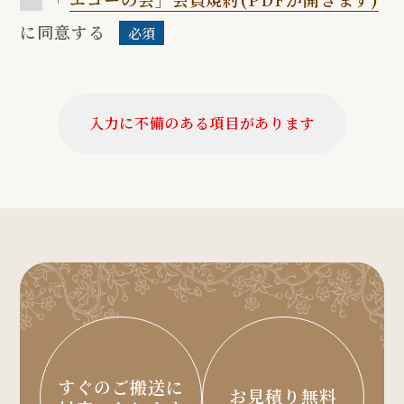
運転免許証番号などの個人情報をお尋ねするこ
に同意する
必須
とがあります。また，ユーザーと提携先などと
の間でなされたユーザーの個人情報を含む取引
記録や決済に関する情報を,当社の提携先（情報
提供元，広告主，広告配信先などを含みます。
入力に不備のある項目があります
以下，｢提携先｣といいます。）などから収集す
ることがあります。
第2条（プライバシー情報の収集方法）
「当社は，ユーザーが利用登録をする際に氏
名，生年月日，住所，電話番号，メールアドレ
ス，銀行口座番号，クレジットカード番号，運
転免許証番号などの個人情報をお尋ねすること
があります。また，ユーザーと提携先などとの
間でなされたユーザーの個人情報を含む取引記
録や，決済に関する情報を当社の提携先（情報
すぐのご搬送に
提供元，広告主，広告配信先などを含みます。
お見積り無料