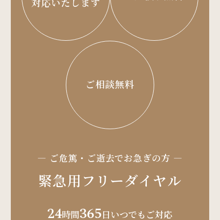
対応いたします
以下，｢提携先｣といいます。）などから収集す
ることがあります。 当社は，ユーザーについ
て，利用したサービスやソフトウエア，購入し
た商品，閲覧したページや広告の履歴，検索し
た検索キーワード，利用日時，利用方法，利用
環境（携帯端末を通じてご利用の場合の当該端
末の通信状態，利用に際しての各種設定情報な
ご相談無料
ども含みます），IPアドレス，クッキー情報，
位置情報，端末の個体識別情報などの履歴情報
および特性情報を，ユーザーが当社や提携先の
サービスを利用しまたはページを閲覧する際に
収集します。
― ご危篤・ご逝去でお急ぎの方 ―
第3条（個人情報を収集・利用する目的）
緊急用フリーダイヤル
当社が個人情報を収集・利用する目的は，以下
のとおりです。 ・当社サービスの提供・運営の
ため ・ユーザーからのお問い合わせに回答する
24
365
時間
日いつでもご対応