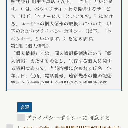
株式会社 田中仏具店（以下，「当社」といいま
す。）は，本ウェブサイト上で提供するサービ
ス（以下,「本サービス」といいます。）におけ
る，ユーザーの個人情報の取扱いについて，以
下のとおりプライバシーポリシー（以下，「本
ポリシー」といいます。）を定めます。
第1条（個人情報）
「個人情報」とは，個人情報保護法にいう「個
人情報」を指すものとし，生存する個人に関す
る情報であって，当該情報に含まれる氏名，生
年月日，住所，電話番号，連絡先その他の記述
等により特定の個人を識別できる情報及び容
貌，指紋，声紋にかかるデータ，及び健康保険
証の保険者番号などの当該情報単体から特定の
個人を識別できる情報（個人識別情報）を指し
必須
ます。 当社は，ユーザーが利用登録をする際に
プライバシーポリシーに同意する
氏名，生年月日，住所，電話番号，メールアド
「
エコーの会」会員規約(PDFが開きます)
レス，銀行口座番号，クレジットカード番号，